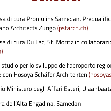
a di cura Promulins Samedan, Prequalifica
ano Architects Zurigo
(pstarch.ch)
a di cura Du Lac, St. Moritz in collaboraz
m)
studio per lo sviluppo dell’aeroporto regi
e con Hosoya Schäfer Architekten
(hosoya
io Ministero degli Affari Esteri, Ulaanbaa
ra dell’Alta Engadina, Samedan