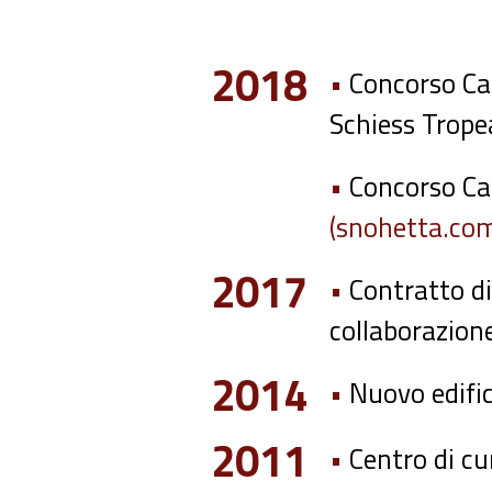
2018
•
Concorso Cas
Schiess Trope
•
Concorso Cas
(snohetta.co
2017
•
Contratto di 
collaborazion
2014
•
Nuovo edific
2011
•
Centro di cu