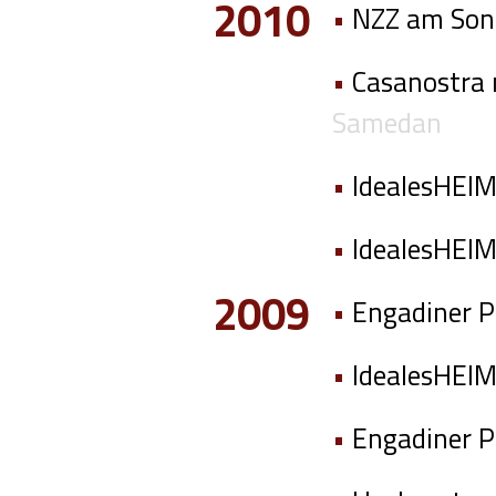
2010
•
NZZ am Son
•
Casanostra 
Samedan
•
IdealesHEIM
•
IdealesHEIM
2009
•
Engadiner P
•
IdealesHEIM
•
Engadiner P