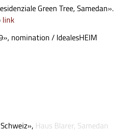
residenziale Green Tree, Samedan».
o
link
09», nomination / IdealesHEIM
r Schweiz»,
Haus Blarer, Samedan