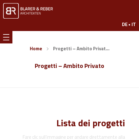
www.br7.ch
DE •
IT
Blarer & Reber
Home
Progetti – Ambito Privat...
Progetti – Ambito Privato
Lista dei progetti
Fare clic sull’immagine per andare direttamente alla