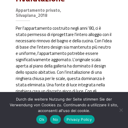
Appartamento privato,
Silvaplana_2018
Per l'appartamento costruito negli anni '80, ci è
stato permesso di riprogettare l'intero alloggio con il
necessario rinnovo del bagno e della cucina. Con l'idea
di base che l'intero design sia mantenuto più neutro
e uniforme, l'appartamento potrebbe essere
significativamente aggiornato. L'originale scala
aperta al piano della galleria ha dominato il design
dello spazio abitativo. Con l'installazione di una
ringhiera chiusa per le scale, questa dominanza è
stata eliminata. Una fonte di luce integrata nella
ringhiera crea un discreto gioco di luce. Con gli
interventi mirati, l'appartamento appare ora molto
Durch die weitere Nutzung der Seite stimmen Sie der
più spazioso.
Verwendung von Cookies zu. Continuando a utilizzare il sito,
acconsenti all'uso dei cookie.
Ok
No
Privacy Policy